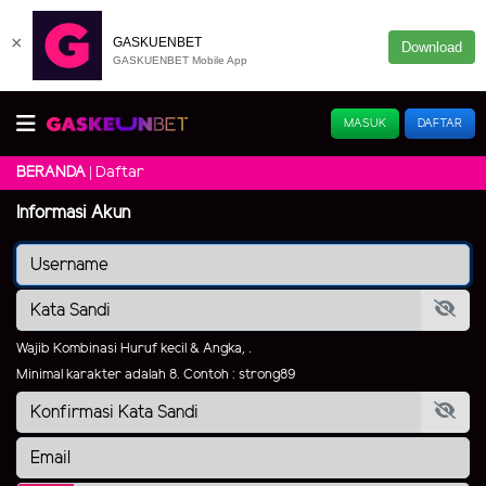
×
GASKUENBET
Download
GASKUENBET Mobile App
MASUK
DAFTAR
Daftar
BERANDA
Informasi Akun
Wajib Kombinasi Huruf kecil & Angka, .
Minimal karakter adalah 8. Contoh : strong89