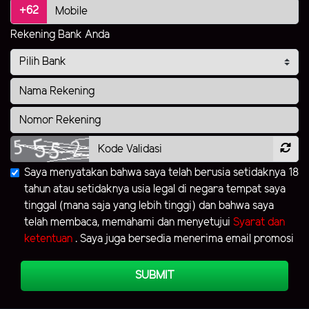
+62
Rekening Bank Anda
Saya menyatakan bahwa saya telah berusia setidaknya 18
tahun atau setidaknya usia legal di negara tempat saya
tinggal (mana saja yang lebih tinggi) dan bahwa saya
telah membaca, memahami dan menyetujui
Syarat dan
ketentuan
. Saya juga bersedia menerima email promosi
SUBMIT